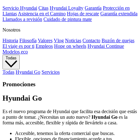
Servicio Hyundai
Citas
Hyundai Loyalty
Garantía
Protección en
Llantas
Asistencia en el Camino
Hojas de rescate
Garantía extendida
Llamados a revisión
Cuidado de pintura mate⁠
Nosotros
Historia
Filosofía
Valores
Vlog
Noticias
Contacto
Buzón de quejas
El viaje es por ti
Empleos
Hope on wheels
Hyundai Continue
Modelos eco
Todas
Todas
Hyundai Go
Servicios
Promociones
Hyundai Go
Es el nuevo programa de Hyundai que facilita esa decisión que estás
a punto de tomar. ¿Necesitas un auto nuevo?
Hyundai Go
es la
forma más, accesible, flexible y rápida de llevártelo a casa.
Accesible, tenemos la oferta comercial que buscas.
Flexible, opciones de financiamiento acorde a tus