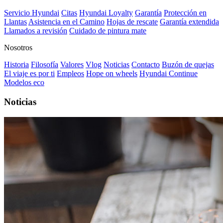
Servicio Hyundai
Citas
Hyundai Loyalty
Garantía
Protección en
Llantas
Asistencia en el Camino
Hojas de rescate
Garantía extendida
Llamados a revisión
Cuidado de pintura mate⁠
Nosotros
Historia
Filosofía
Valores
Vlog
Noticias
Contacto
Buzón de quejas
El viaje es por ti
Empleos
Hope on wheels
Hyundai Continue
Modelos eco
Noticias