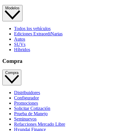
Modelos
Todos los vehículos
Ediciones ExtraordiNarias
Autos
SUVs
Híbridos
Compra
Compra
Distribuidores
Configurador
Promociones
Solicitar Cotización
Prueba de Manejo
Seminuevos
Refacciones Mercado Libre
Hyundai Finance