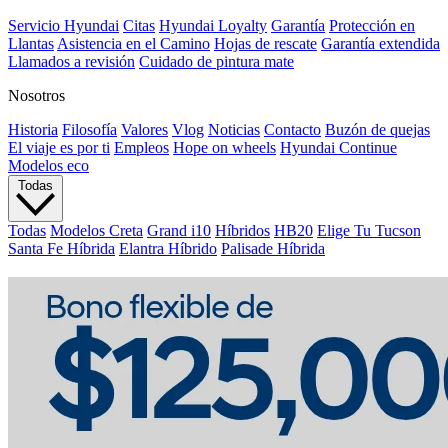
Servicio Hyundai
Citas
Hyundai Loyalty
Garantía
Protección en
Llantas
Asistencia en el Camino
Hojas de rescate
Garantía extendida
Llamados a revisión
Cuidado de pintura mate⁠
Nosotros
Historia
Filosofía
Valores
Vlog
Noticias
Contacto
Buzón de quejas
El viaje es por ti
Empleos
Hope on wheels
Hyundai Continue
Modelos eco
Todas
Todas
Modelos Creta
Grand i10
Híbridos
HB20
Elige Tu Tucson
Santa Fe Híbrida
Elantra Híbrido
Palisade Híbrida