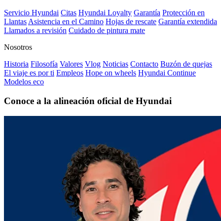
Servicio Hyundai
Citas
Hyundai Loyalty
Garantía
Protección en
Llantas
Asistencia en el Camino
Hojas de rescate
Garantía extendida
Llamados a revisión
Cuidado de pintura mate⁠
Nosotros
Historia
Filosofía
Valores
Vlog
Noticias
Contacto
Buzón de quejas
El viaje es por ti
Empleos
Hope on wheels
Hyundai Continue
Modelos eco
Conoce a la alineación oficial de Hyundai