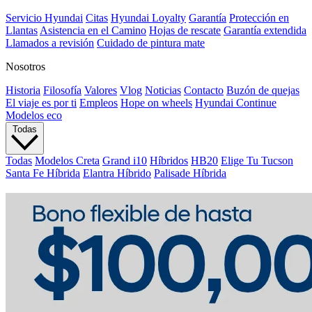
Servicio Hyundai
Citas
Hyundai Loyalty
Garantía
Protección en
Llantas
Asistencia en el Camino
Hojas de rescate
Garantía extendida
Llamados a revisión
Cuidado de pintura mate⁠
Nosotros
Historia
Filosofía
Valores
Vlog
Noticias
Contacto
Buzón de quejas
El viaje es por ti
Empleos
Hope on wheels
Hyundai Continue
Modelos eco
Todas
Todas
Modelos Creta
Grand i10
Híbridos
HB20
Elige Tu Tucson
Santa Fe Híbrida
Elantra Híbrido
Palisade Híbrida