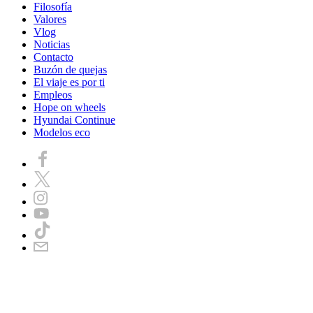
Filosofía
Valores
Vlog
Noticias
Contacto
Buzón de quejas
El viaje es por ti
Empleos
Hope on wheels
Hyundai Continue
Modelos eco