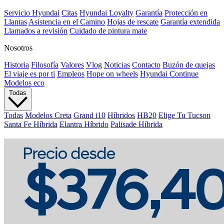
Servicio Hyundai
Citas
Hyundai Loyalty
Garantía
Protección en
Llantas
Asistencia en el Camino
Hojas de rescate
Garantía extendida
Llamados a revisión
Cuidado de pintura mate⁠
Nosotros
Historia
Filosofía
Valores
Vlog
Noticias
Contacto
Buzón de quejas
El viaje es por ti
Empleos
Hope on wheels
Hyundai Continue
Modelos eco
Todas
Todas
Modelos Creta
Grand i10
Híbridos
HB20
Elige Tu Tucson
Santa Fe Híbrida
Elantra Híbrido
Palisade Híbrida