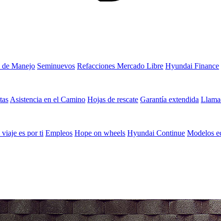
 de Manejo
Seminuevos
Refacciones Mercado Libre
Hyundai Finance
tas
Asistencia en el Camino
Hojas de rescate
Garantía extendida
Llamad
 viaje es por ti
Empleos
Hope on wheels
Hyundai Continue
Modelos e