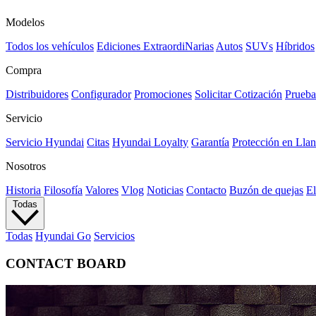
Modelos
Todos los vehículos
Ediciones ExtraordiNarias
Autos
SUVs
Híbridos
Compra
Distribuidores
Configurador
Promociones
Solicitar Cotización
Prueba
Servicio
Servicio Hyundai
Citas
Hyundai Loyalty
Garantía
Protección en Llan
Nosotros
Historia
Filosofía
Valores
Vlog
Noticias
Contacto
Buzón de quejas
El
Todas
Todas
Hyundai Go
Servicios
CONTACT BOARD