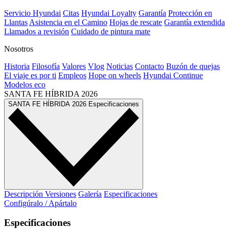
Servicio Hyundai
Citas
Hyundai Loyalty
Garantía
Protección en
Llantas
Asistencia en el Camino
Hojas de rescate
Garantía extendida
Llamados a revisión
Cuidado de pintura mate⁠
Nosotros
Historia
Filosofía
Valores
Vlog
Noticias
Contacto
Buzón de quejas
El viaje es por ti
Empleos
Hope on wheels
Hyundai Continue
Modelos eco
SANTA FE HÍBRIDA
2026
SANTA FE HÍBRIDA
2026
Especificaciones
Descripción
Versiones
Galería
Especificaciones
Configúralo / Apártalo
Especificaciones