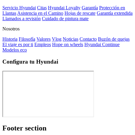
Servicio Hyundai
Citas
Hyundai Loyalty
Garantía
Protección en
Llantas
Asistencia en el Camino
Hojas de rescate
Garantía extendida
Llamados a revisión
Cuidado de pintura mate⁠
Nosotros
Historia
Filosofía
Valores
Vlog
Noticias
Contacto
Buzón de quejas
El viaje es por ti
Empleos
Hope on wheels
Hyundai Continue
Modelos eco
Configura tu Hyundai
Footer section