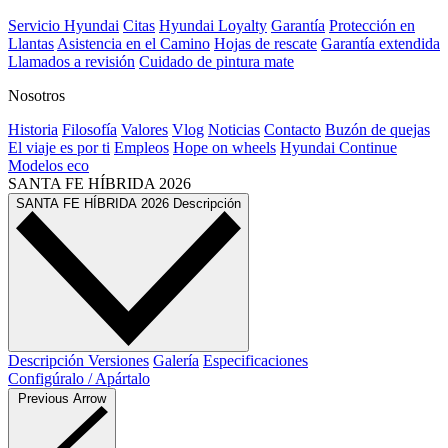
Servicio Hyundai
Citas
Hyundai Loyalty
Garantía
Protección en
Llantas
Asistencia en el Camino
Hojas de rescate
Garantía extendida
Llamados a revisión
Cuidado de pintura mate⁠
Nosotros
Historia
Filosofía
Valores
Vlog
Noticias
Contacto
Buzón de quejas
El viaje es por ti
Empleos
Hope on wheels
Hyundai Continue
Modelos eco
SANTA FE HÍBRIDA
2026
SANTA FE HÍBRIDA
2026
Descripción
Descripción
Versiones
Galería
Especificaciones
Configúralo / Apártalo
Previous Arrow