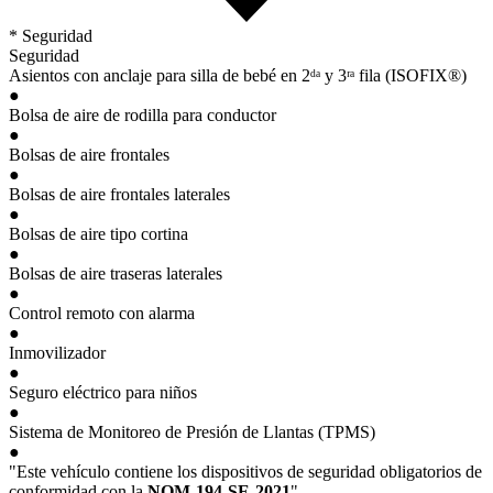
* Seguridad
Seguridad
Asientos con anclaje para silla de bebé en 2ᵈᵃ y 3ʳᵃ fila (ISOFIX®)
●
Bolsa de aire de rodilla para conductor
●
Bolsas de aire frontales
●
Bolsas de aire frontales laterales
●
Bolsas de aire tipo cortina
●
Bolsas de aire traseras laterales
●
Control remoto con alarma
●
Inmovilizador
●
Seguro eléctrico para niños
●
Sistema de Monitoreo de Presión de Llantas (TPMS)
●
"Este vehículo contiene los dispositivos de seguridad obligatorios de
conformidad con la
NOM-194-SE-2021
"