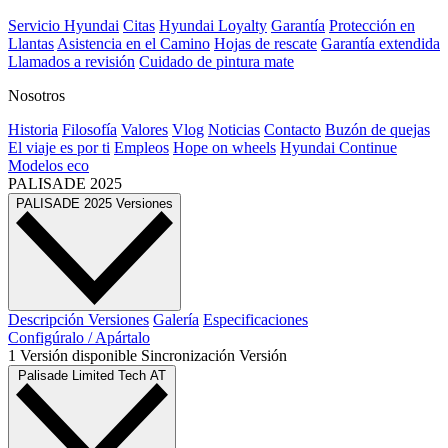
Servicio Hyundai
Citas
Hyundai Loyalty
Garantía
Protección en
Llantas
Asistencia en el Camino
Hojas de rescate
Garantía extendida
Llamados a revisión
Cuidado de pintura mate⁠
Nosotros
Historia
Filosofía
Valores
Vlog
Noticias
Contacto
Buzón de quejas
El viaje es por ti
Empleos
Hope on wheels
Hyundai Continue
Modelos eco
PALISADE
2025
PALISADE
2025
Versiones
Descripción
Versiones
Galería
Especificaciones
Configúralo / Apártalo
1
Versión
disponible
Sincronización
Versión
Palisade Limited Tech AT