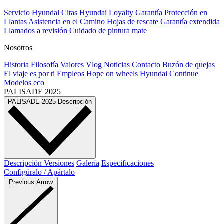
Servicio Hyundai
Citas
Hyundai Loyalty
Garantía
Protección en
Llantas
Asistencia en el Camino
Hojas de rescate
Garantía extendida
Llamados a revisión
Cuidado de pintura mate⁠
Nosotros
Historia
Filosofía
Valores
Vlog
Noticias
Contacto
Buzón de quejas
El viaje es por ti
Empleos
Hope on wheels
Hyundai Continue
Modelos eco
PALISADE
2025
PALISADE
2025
Descripción
Descripción
Versiones
Galería
Especificaciones
Configúralo / Apártalo
Previous Arrow