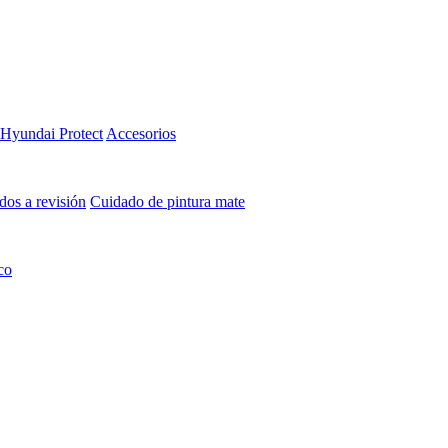
Hyundai Protect
Accesorios
os a revisión
Cuidado de pintura mate⁠
co