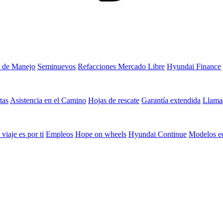
 de Manejo
Seminuevos
Refacciones Mercado Libre
Hyundai Finance
tas
Asistencia en el Camino
Hojas de rescate
Garantía extendida
Llamad
 viaje es por ti
Empleos
Hope on wheels
Hyundai Continue
Modelos e