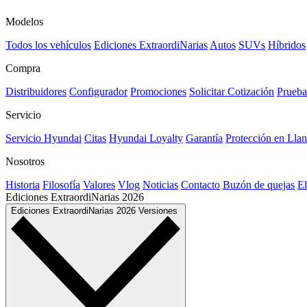
Modelos
Todos los vehículos
Ediciones ExtraordiNarias
Autos
SUVs
Híbridos
Compra
Distribuidores
Configurador
Promociones
Solicitar Cotización
Prueba
Servicio
Servicio Hyundai
Citas
Hyundai Loyalty
Garantía
Protección en Llan
Nosotros
Historia
Filosofía
Valores
Vlog
Noticias
Contacto
Buzón de quejas
El
Ediciones ExtraordiNarias
2026
Ediciones ExtraordiNarias
2026
Versiones