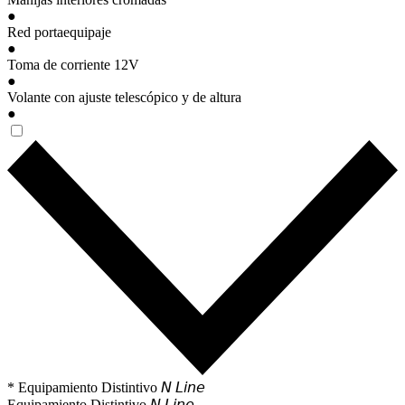
●
Red portaequipaje
●
Toma de corriente 12V
●
Volante con ajuste telescópico y de altura
●
* Equipamiento Distintivo 𝘕 𝘓𝘪𝘯𝘦
Equipamiento Distintivo 𝘕 𝘓𝘪𝘯𝘦