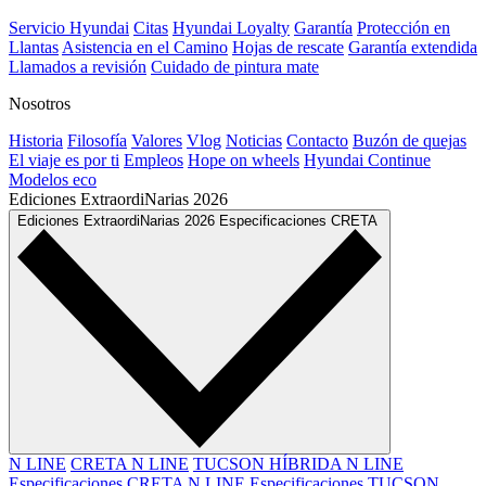
Servicio Hyundai
Citas
Hyundai Loyalty
Garantía
Protección en
Llantas
Asistencia en el Camino
Hojas de rescate
Garantía extendida
Llamados a revisión
Cuidado de pintura mate⁠
Nosotros
Historia
Filosofía
Valores
Vlog
Noticias
Contacto
Buzón de quejas
El viaje es por ti
Empleos
Hope on wheels
Hyundai Continue
Modelos eco
Ediciones ExtraordiNarias
2026
Ediciones ExtraordiNarias
2026
Especificaciones CRETA
N LINE
CRETA N LINE
TUCSON HÍBRIDA N LINE
Especificaciones CRETA N LINE
Especificaciones TUCSON