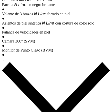
Parrilla 𝘕 𝘓𝘪𝘯𝘦 en negro brillante
●
Volante de 3 brazos 𝘕 𝘓𝘪𝘯𝘦 forrado en piel
●
Asientos de piel sintética 𝘕 𝘓𝘪𝘯𝘦 con costura de color rojo
●
Palanca de velocidades en piel
●
Cámara 360° (SVM)
●
Monitor de Punto Ciego (BVM)
●