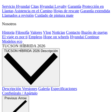
Servicio Hyundai
Citas
Hyundai Loyalty
Garantía
Protección en
Llantas
Asistencia en el Camino
Hojas de rescate
Garantía extendida
Llamados a revisión
Cuidado de pintura mate⁠
Nosotros
Historia
Filosofía
Valores
Vlog
Noticias
Contacto
Buzón de quejas
El viaje es por ti
Empleos
Hope on wheels
Hyundai Continue
Modelos eco
TUCSON HÍBRIDA
2026
TUCSON HÍBRIDA
2026
Descripción
Descripción
Versiones
Galería
Especificaciones
Configúralo / Apártalo
Previous Arrow