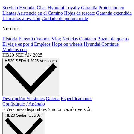
Servicio Hyundai
Citas
Hyundai Loyalty
Garantía
Protección en
Llantas
Asistencia en el Camino
Hojas de rescate
Garantía extendida
Llamados a revisión
Cuidado de pintura mate⁠
Nosotros
Historia
Filosofía
Valores
Vlog
Noticias
Contacto
Buzón de quejas
El viaje es por ti
Empleos
Hope on wheels
Hyundai Continue
Modelos eco
HB20 SEDÁN
2025
HB20 SEDÁN
2025
Versiones
Descripción
Versiones
Galería
Especificaciones
Configúralo / Apártalo
5
Versiones
disponibles
Sincronización
Versión
HB20 Sedán GLS AT