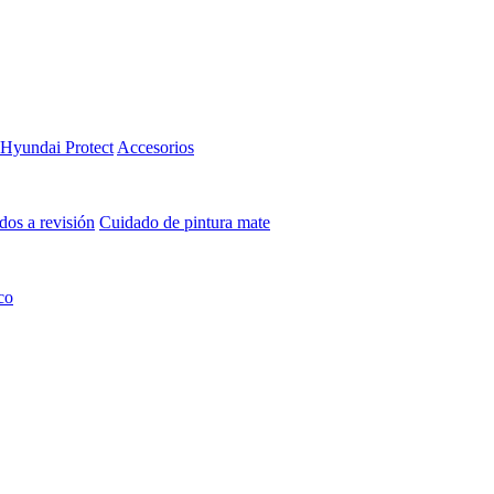
Hyundai Protect
Accesorios
os a revisión
Cuidado de pintura mate⁠
co