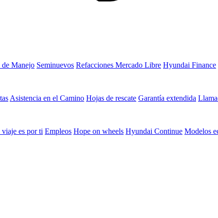
 de Manejo
Seminuevos
Refacciones Mercado Libre
Hyundai Finance
tas
Asistencia en el Camino
Hojas de rescate
Garantía extendida
Llamad
 viaje es por ti
Empleos
Hope on wheels
Hyundai Continue
Modelos e