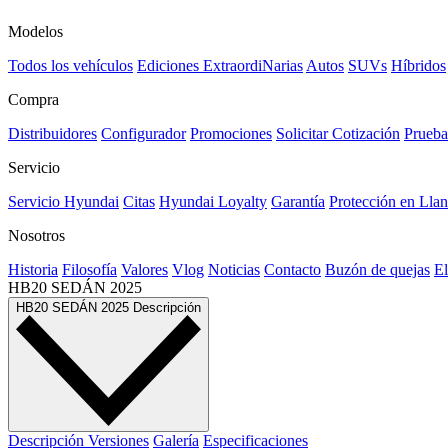
Modelos
Todos los vehículos
Ediciones ExtraordiNarias
Autos
SUVs
Híbridos
Compra
Distribuidores
Configurador
Promociones
Solicitar Cotización
Prueba
Servicio
Servicio Hyundai
Citas
Hyundai Loyalty
Garantía
Protección en Llan
Nosotros
Historia
Filosofía
Valores
Vlog
Noticias
Contacto
Buzón de quejas
El
HB20 SEDÁN
2025
HB20 SEDÁN
2025
Descripción
Descripción
Versiones
Galería
Especificaciones