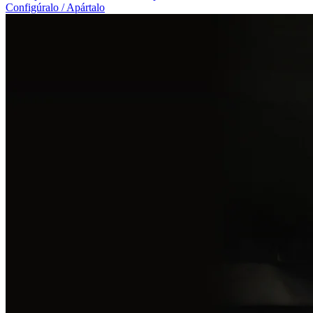
Configúralo / Apártalo