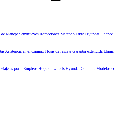
 de Manejo
Seminuevos
Refacciones Mercado Libre
Hyundai Finance
tas
Asistencia en el Camino
Hojas de rescate
Garantía extendida
Llamad
 viaje es por ti
Empleos
Hope on wheels
Hyundai Continue
Modelos e