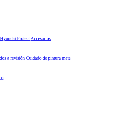
Hyundai Protect
Accesorios
os a revisión
Cuidado de pintura mate⁠
co