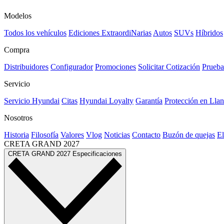
Modelos
Todos los vehículos
Ediciones ExtraordiNarias
Autos
SUVs
Híbridos
Compra
Distribuidores
Configurador
Promociones
Solicitar Cotización
Prueba
Servicio
Servicio Hyundai
Citas
Hyundai Loyalty
Garantía
Protección en Llan
Nosotros
Historia
Filosofía
Valores
Vlog
Noticias
Contacto
Buzón de quejas
El
CRETA GRAND
2027
CRETA GRAND
2027
Especificaciones