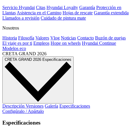
Servicio Hyundai
Citas
Hyundai Loyalty
Garantía
Protección en
Llantas
Asistencia en el Camino
Hojas de rescate
Garantía extendida
Llamados a revisión
Cuidado de pintura mate⁠
Nosotros
Historia
Filosofía
Valores
Vlog
Noticias
Contacto
Buzón de quejas
El viaje es por ti
Empleos
Hope on wheels
Hyundai Continue
Modelos eco
CRETA GRAND
2026
CRETA GRAND
2026
Especificaciones
Descripción
Versiones
Galería
Especificaciones
Configúralo / Apártalo
Especificaciones