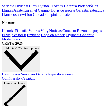
Servicio Hyundai
Citas
Hyundai Loyalty
Garantía
Protección en
Llantas
Asistencia en el Camino
Hojas de rescate
Garantía extendida
Llamados a revisión
Cuidado de pintura mate⁠
Nosotros
Historia
Filosofía
Valores
Vlog
Noticias
Contacto
Buzón de quejas
El viaje es por ti
Empleos
Hope on wheels
Hyundai Continue
Modelos eco
CRETA
2026
CRETA
2026
Descripción
Descripción
Versiones
Galería
Especificaciones
Configúralo / Apártalo
Previous Arrow