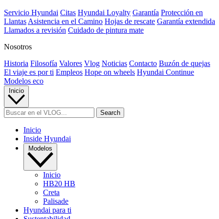
Servicio Hyundai
Citas
Hyundai Loyalty
Garantía
Protección en
Llantas
Asistencia en el Camino
Hojas de rescate
Garantía extendida
Llamados a revisión
Cuidado de pintura mate⁠
Nosotros
Historia
Filosofía
Valores
Vlog
Noticias
Contacto
Buzón de quejas
El viaje es por ti
Empleos
Hope on wheels
Hyundai Continue
Modelos eco
Inicio
Inicio
Inside Hyundai
Modelos
Inicio
HB20 HB
Creta
Palisade
Hyundai para ti
Sustentabilidad