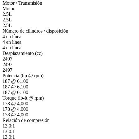
Motor / Transmisión
Motor
2.5L
2.5L
2.5L
Número de cilindros / disposición
4 en línea
4 en línea
4 en línea
Desplazamiento (cc)
2497
2497
2497
Potencia (hp @ rpm)
187 @ 6,100
187 @ 6,100
187 @ 6,100
Torque (lb-ft @ rpm)
178 @ 4,000
178 @ 4,000
178 @ 4,000
Relación de compresión
13.0:1
13.0:1
13.0:1