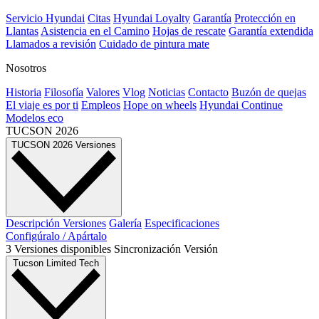
Servicio Hyundai
Citas
Hyundai Loyalty
Garantía
Protección en
Llantas
Asistencia en el Camino
Hojas de rescate
Garantía extendida
Llamados a revisión
Cuidado de pintura mate⁠
Nosotros
Historia
Filosofía
Valores
Vlog
Noticias
Contacto
Buzón de quejas
El viaje es por ti
Empleos
Hope on wheels
Hyundai Continue
Modelos eco
TUCSON
2026
TUCSON
2026
Versiones
Descripción
Versiones
Galería
Especificaciones
Configúralo / Apártalo
3
Versiones
disponibles
Sincronización
Versión
Tucson Limited Tech