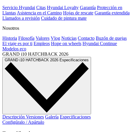
Servicio Hyundai
Citas
Hyundai Loyalty
Garantía
Protección en
Llantas
Asistencia en el Camino
Hojas de rescate
Garantía extendida
Llamados a revisión
Cuidado de pintura mate⁠
Nosotros
Historia
Filosofía
Valores
Vlog
Noticias
Contacto
Buzón de quejas
El viaje es por ti
Empleos
Hope on wheels
Hyundai Continue
Modelos eco
GRAND i10 HATCHBACK
2026
GRAND i10 HATCHBACK
2026
Especificaciones
Descripción
Versiones
Galería
Especificaciones
Configúralo / Apártalo