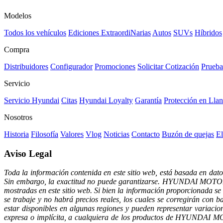
Modelos
Todos los vehículos
Ediciones ExtraordiNarias
Autos
SUVs
Híbridos
Compra
Distribuidores
Configurador
Promociones
Solicitar Cotización
Prueba
Servicio
Servicio Hyundai
Citas
Hyundai Loyalty
Garantía
Protección en Llan
Nosotros
Historia
Filosofía
Valores
Vlog
Noticias
Contacto
Buzón de quejas
El
Aviso Legal
Toda la información contenida en este sitio web, está basada en 
Sin embargo, la exactitud no puede garantizarse. HYUNDAI MO
mostradas en este sitio web. Si bien la información proporcionada se 
se trabaje y no habrá precios reales, los cuales se corregirán con 
estar disponibles en algunas regiones y pueden representar vari
expresa o implícita, a cualquiera de los productos de HYUNDAI M