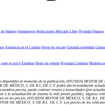
 de Manejo
Seminuevos
Refacciones Mercado Libre
Hyundai Finance
tas
Asistencia en el Camino
Hojas de rescate
Garantía extendida
Llamad
 viaje es por ti
Empleos
Hope on wheels
Hyundai Continue
Modelos e
datos disponibles al momento de la publicación. HYUNDAI MOTOR DE 
TOR DE MÉXICO, S. DE R.L. DE C.V.
podrá discrecionalmente actualiz
considera precisa, puede contener errores o inexactitudes (por actualiz
base a la actualización de sistema lo más pronto posible). Algunos v
aciones en los precios. HYUNDAI MOTOR DE MÉXICO, S. DE R.L. DE C.V
OTOR DE MÉXICO, S. DE R.L. DE C.V. Los precios de los vehículos 