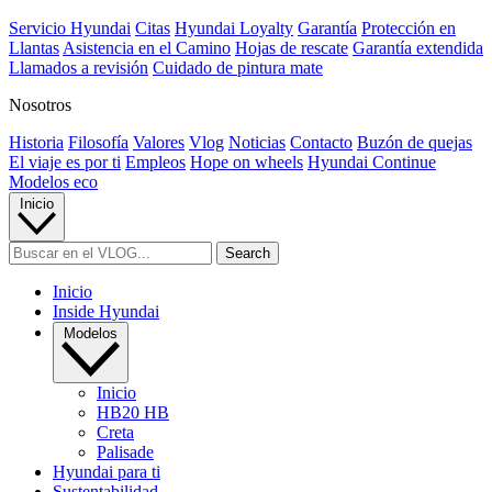
Servicio Hyundai
Citas
Hyundai Loyalty
Garantía
Protección en
Llantas
Asistencia en el Camino
Hojas de rescate
Garantía extendida
Llamados a revisión
Cuidado de pintura mate⁠
Nosotros
Historia
Filosofía
Valores
Vlog
Noticias
Contacto
Buzón de quejas
El viaje es por ti
Empleos
Hope on wheels
Hyundai Continue
Modelos eco
Inicio
Inicio
Inside Hyundai
Modelos
Inicio
HB20 HB
Creta
Palisade
Hyundai para ti
Sustentabilidad