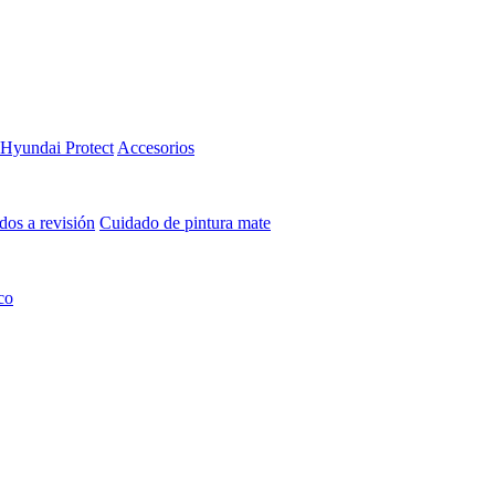
Hyundai Protect
Accesorios
os a revisión
Cuidado de pintura mate⁠
co