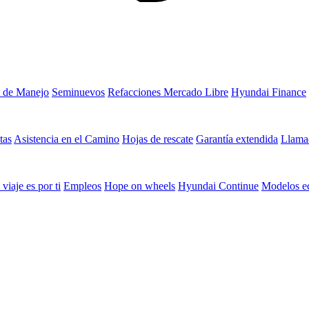
 de Manejo
Seminuevos
Refacciones Mercado Libre
Hyundai Finance
tas
Asistencia en el Camino
Hojas de rescate
Garantía extendida
Llamad
 viaje es por ti
Empleos
Hope on wheels
Hyundai Continue
Modelos e