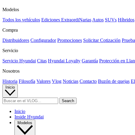
Modelos
Todos los vehículos
Ediciones ExtraordiNarias
Autos
SUVs
Híbridos
Compra
Distribuidores
Configurador
Promociones
Solicitar Cotización
Prueba
Servicio
Servicio Hyundai
Citas
Hyundai Loyalty
Garantía
Protección en Llan
Nosotros
Historia
Filosofía
Valores
Vlog
Noticias
Contacto
Buzón de quejas
El
Inicio
Inicio
Inside Hyundai
Modelos