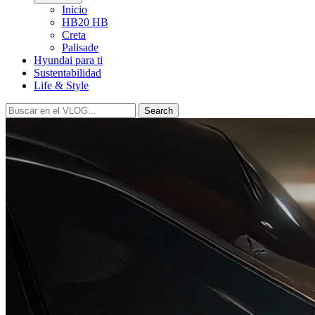
Inicio
HB20 HB
Creta
Palisade
Hyundai para ti
Sustentabilidad
Life & Style