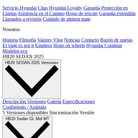
Servicio Hyundai
Citas
Hyundai Loyalty
Garantía
Protección en
Llantas
Asistencia en el Camino
Hojas de rescate
Garantía extendida
Llamados a revisión
Cuidado de pintura mate⁠
Nosotros
Historia
Filosofía
Valores
Vlog
Noticias
Contacto
Buzón de quejas
El viaje es por ti
Empleos
Hope on wheels
Hyundai Continue
Modelos eco
HB20 SEDÁN
2025
HB20 SEDÁN
2025
Versiones
Descripción
Versiones
Galería
Especificaciones
Configúralo / Apártalo
5
Versiones
disponibles
Sincronización
Versión
HB20 Sedán GL Mid MT